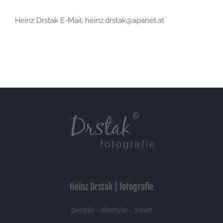
Heinz Drstak E-Mail: heinz.drstak@apanet.at
Heinz Drstak | fotografie
people - lifestyle - travel